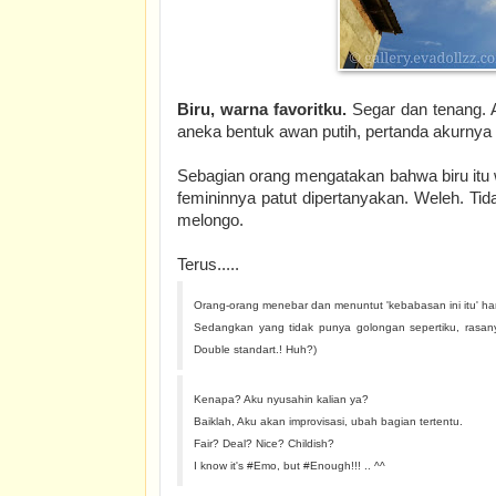
Biru, warna favoritku.
Segar dan tenang. A
aneka bentuk awan putih, pertanda akurnya
Sebagian orang mengatakan bahwa biru itu 
femininnya patut dipertanyakan. Weleh. Tida
melongo.
Terus.....
Orang-orang menebar dan menuntut 'kebabasan ini itu' han
Sedangkan yang tidak punya golongan sepertiku, rasan
Double standart.! Huh?)
Kenapa? Aku nyusahin kalian ya?
Baiklah, Aku akan improvisasi, ubah bagian tertentu.
Fair? Deal? Nice? Childish?
I know it's #Emo, but #Enough!!! .. ^^