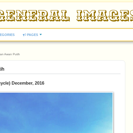
EGORIES
PAGES
dan Awan Putih
ih
ycle) December, 2016