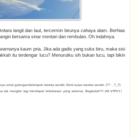
ntara langit dan laut, tercermin birunya cahaya alam. Berhias
 angin bersama sinar mentari dan rembulan. Oh indahnya.
warnanya kaum pria. Jika ada gadis yang suka biru, maka sisi
kkah itu terdengar lucu? Menurutku sih bukan lucu, tapi bikin
ya untuk golongan/kelompok mereka sendiri. Demi suara mereka sendiri. (?? .. T_T)
ya tak mungkin lagi mendapat kebebasan yang sebenar. Begitukah?!!
(All b*ll*h*t.!