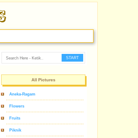
START
All Pictures
Aneka-Ragam
Flowers
Fruits
Piknik