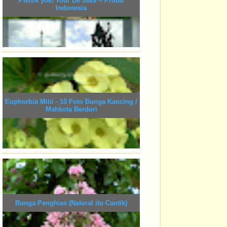
Piknik yok! Tour De Java ~ Proud
Indonesia
Euphorbia Milii - 10 Foto Bunga Kancing /
Mahkota Berduri
Bunga Penghias (Natural itu Cantik)